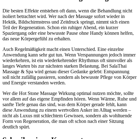
Die besten Effekte entstehen oft dann, wenn die Behandlung nicht
isoliert betrachtet wird. Wer nach der Massage sofort wieder in
Hektik, Bildschirmstress und Zeitdruck springt, nimmt sich einen
Teil der Regeneration. Schon ein ruhiger Abend, ein kurzer
Spaziergang oder eine bewusste Pause ohne Handy können helfen,
das neue Körpergefühl zu erhalten.
Auch Regelmäßigkeit macht einen Unterschied. Eine einzelne
Anwendung kann sehr gut tun. Wenn Verspannungen jedoch immer
wiederkehren, ist ein wiederkehrender Rhythmus oft sinnvoller als
langes Warten bis zur nächsten starken Belastung. Bei SalaThai
Massage & Spa wird genau dieser Gedanke gelebt: Entspannung
soll nicht zufällig passieren, sondern als bewusste Pflege von Körper
und Energie verstanden werden.
Wer die Hot Stone Massage Wirkung optimal nutzen möchte, sollte
vor allem auf das eigene Empfinden hören. Wenn Wärme, Ruhe und
sanfte Tiefe genau das sind, was dem Körper gerade fehlt, kann
diese Anwendung zu einem wertvollen Anker im Alltag werden –
nicht als Luxus mit schlechtem Gewissen, sondern als wohltuende
Form von Regeneration, die man oft schon nach einer Sitzung
deutlich spürt.